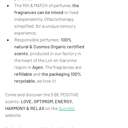
The MIX & MATCH of perfume
: the 
fragrances can be mixed
 or lived 
independently. Olfactotherapy 
simplified, for a unique sensory 
experience. 
Responsible perfumes: 
100% 
natural & Cosmos Organic certified 
scents
, produced in our factory in 
the heart of the Lot-et-Garonne 
region in 
Agen
. The fragrances are 
refillable
 and 
the packaging 100% 
recyclable,
 we love it!
Come and discover the 5 BE POSITIVE 
scents: 
LOVE, OPTIMISM, ENERGY, 
HARMONY & RELAX
 on the 
Acorelle 
website. 