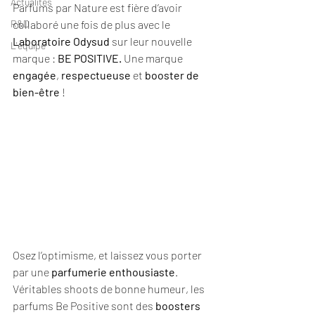
Actualités
Parfums par Nature est fière d’avoir 
R&D
collaboré une fois de plus avec le 
Laboratoire Odysud
 sur leur nouvelle 
L'équipe
marque : 
BE POSITIVE.
 Une marque 
engagée
, 
respectueuse
 et 
booster de 
bien-être
 ! 
Osez l’optimisme, et laissez vous porter 
par une 
parfumerie enthousiaste
. 
Véritables shoots de bonne humeur, les 
parfums Be Positive sont des 
boosters 