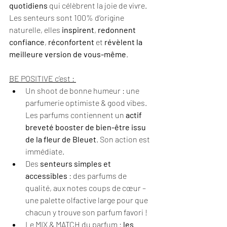
quotidiens
 qui célèbrent la joie de vivre. 
Les senteurs sont 100% d’origine 
naturelle, elles 
inspirent
, 
redonnent 
confiance
, 
réconfortent
 et 
révèlent la 
meilleure version de vous-même
. 
BE POSITIVE c’est : 
Un shoot de bonne humeur : une 
parfumerie optimiste & good vibes. 
Les parfums contiennent un 
actif 
breveté booster de bien-être issu 
de la fleur de Bleuet
. Son action est 
immédiate. 
Des 
senteurs simples et 
accessibles
 : des parfums de 
qualité, aux notes coups de cœur – 
une palette olfactive large pour que 
chacun y trouve son parfum favori ! 
Le MIX & MATCH du parfum : 
les 