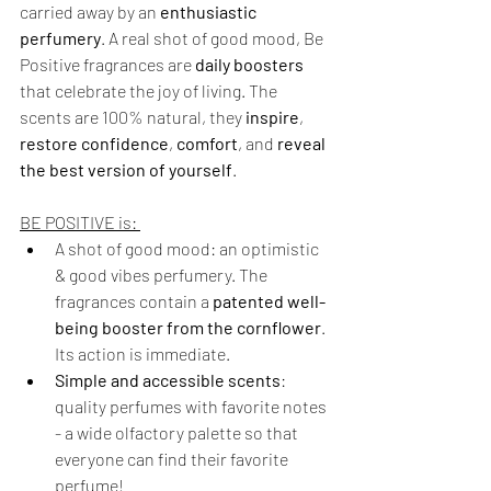
carried away by an 
enthusiastic 
perfumery
. A real shot of good mood, Be 
Positive fragrances are 
daily boosters
that celebrate the joy of living. The 
scents are 100% natural, they 
inspire
, 
restore confidence
, 
comfort
, and 
reveal 
the best version of yourself
. 
BE POSITIVE is: 
A shot of good mood: an optimistic 
& good vibes perfumery. The 
fragrances contain a 
patented well-
being booster from the cornflower
. 
Its action is immediate. 
Simple and accessible scents
: 
quality perfumes with favorite notes 
- a wide olfactory palette so that 
everyone can find their favorite 
perfume! 