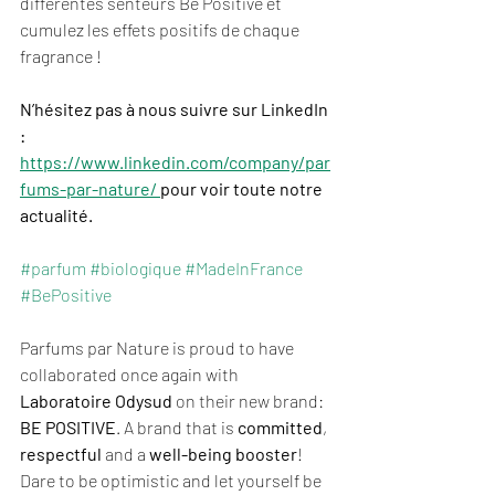
différentes senteurs Be Positive et 
cumulez les effets positifs de chaque 
fragrance ! 
N’hésitez pas à nous suivre sur LinkedIn 
: 
https://www.linkedin.com/company/par
fums-par-nature/ 
pour voir toute notre 
actualité. 
#parfum
#biologique
#MadeInFrance
#BePositive
Parfums par Nature is proud to have 
collaborated once again with 
Laboratoire Odysud
 on their new brand: 
BE POSITIVE
. A brand that is 
committed
, 
respectful
 and a 
well-being booster
! 
Dare to be optimistic and let yourself be 