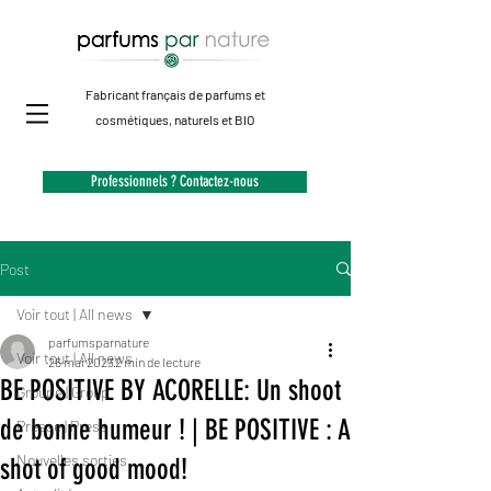
Fabricant français de parfums et
cosmétiques, naturels et BIO
Professionnels ? Contactez-nous
Post
Voir tout | All news
parfumsparnature
Voir tout | All news
26 mai 2023
2 min de lecture
BE POSITIVE BY ACORELLE: Un shoot
Groupe | Group
de bonne humeur ! | BE POSITIVE : A
Presse | Press
Nouvelles sorties
shot of good mood!