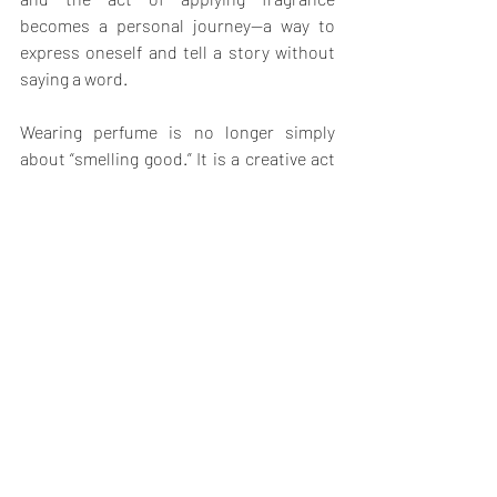
becomes a personal journey—a way to 
express oneself and tell a story without 
saying a word.
Wearing perfume is no longer simply 
about “smelling good.” It is a creative act
—a way to play with materials and 
accords to craft a unique olfactory 
identity. It is also an invitation to explore, 
experiment, and enjoy fragrance in a way 
that transforms every gesture into an 
authentic and tailor-made expression of 
self.